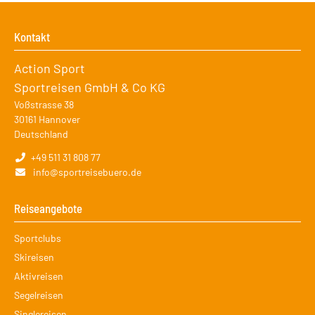
Kontakt
Action Sport
Sportreisen GmbH & Co KG
Voßstrasse 38
30161
Hannover
Deutschland
+49 511 31 808 77
info@sportreisebuero.de
Reiseangebote
Navigation
Sportclubs
überspringen
Skireisen
Aktivreisen
Segelreisen
Singlereisen