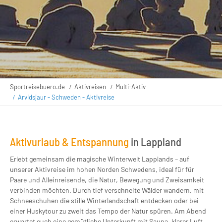
Sportreisebuero.de
Aktivreisen
Multi-Aktiv
Arvidsjaur - Schweden - Aktivreise
Aktivurlaub & Entspannung
in Lappland
Erlebt gemeinsam die magische Winterwelt Lapplands – auf
unserer Aktivreise im hohen Norden Schwedens, ideal für für
Paare und Alleinreisende, die Natur, Bewegung und Zweisamkeit
verbinden möchten. Durch tief verschneite Wälder wandern, mit
Schneeschuhen die stille Winterlandschaft entdecken oder bei
einer Huskytour zu zweit das Tempo der Natur spüren. Am Abend
erwartet euch eine gemütliche Unterkunft mit Sauna, klarer Luft