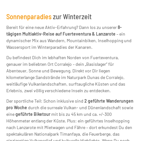
Sonnenparadies
zur Winterzeit
Bereit für eine neue Aktiv-Erfahrung? Dann los zu unserer
8-
tägigen Multiaktiv-Reise auf Fuerteventura & Lanzarote
– ein
dynamischer Mix aus Wandern, Mountainbiken, Inselhopping und
Wassersport im Winterparadies der Kanaren.
Du befindest Dich im lebhaften Norden von Fuerteventura,
genauer im beliebten Ort Corralejo – dein „Basislager“ für
Abenteuer, Sonne und Bewegung. Direkt vor Dir liegen
kilometerlange Sandstrände im Naturpark Dunas de Corralejo,
weitläufige Vulkanlandschaften, surftaugliche Küsten und das
Erlebnis, zwei völlig verschiedene Inseln zu entdecken.
Der sportliche Teil: Schon inklusive sind
2 geführte Wanderungen
pro Woche
durch die sur­reale Vulkan- und Dünenlandschaft sowie
eine
geführte Biketour
mit bis zu 45 km und ca. +/-300
Höhenmeter entlang der Küste. Plus: ein geführtes Inselhopping
nach Lanzarote mit Mietwagen und Fähre – dort erkundest Du den
spektakulären Nationalpark Timanfaya, die Feuerberge, das
einzigartige Vulkanrelief und kulturelle Highlights. Wenn Du noch