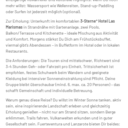
mehr willst: Wassersport wie Wellenreiten, Stand-up-Paddling
oder Surfen ist jederzeit möglich (optional).
Zur Erholung: Unterkunft im komfortablen
3-Sterne⁺ Hotel Las
Marismas
in Strandnähe mit Gartenanlage, zwei Pools,
Balkon/Terrasse und Kitchenette – ideale Mischung aus Aktivität
und Komfort. Morgens stärkst Du Dich am Frühstücksbuffet,
viermal gibt’s Abendessen – in Buffetform im Hotel oder in lokalen
Restaurants.
Die Anforderungen: Die Touren sind mittelschwer, Richtwert sind
3–4 Stunden Geh- oder Fahrzeit pro Einheit, Trittsicherheit ist
empfohlen, festes Schuhwerk beim Wandern und geeignete
Kleidung bei intensiver Sonneneinstrahlung sind Pflicht. Deine
Gruppe bleibt überschaubar (mind. 6, max. ca. 20 Personen) – das
schafft Gemeinschaft und individuelle Betreuung.
Warum genau diese Reise? Du willst im Winter Sonne tanken, aktiv
sein, eine inspirierende Landschaft erleben und gleichzeitig
Erholung genießen – nicht nur am Strand sitzen, sondern Berge
erklimmen, Trails fahren, Vulkanwelten erkunden und in guter
Gesellschaft sein. Fuerteventura und Lanzarote bieten Dir beides: