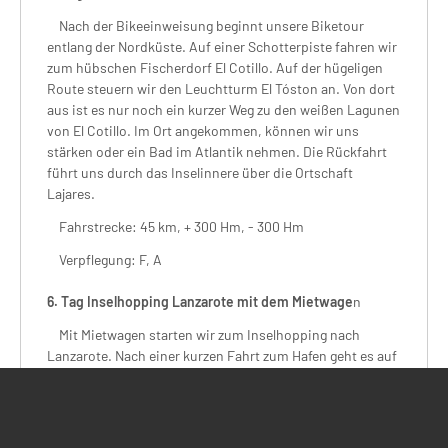
Nach der Bikeeinweisung beginnt unsere Biketour
entlang der Nordküste. Auf einer Schotterpiste fahren wir
zum hübschen Fischerdorf El Cotillo. Auf der hügeligen
Route steuern wir den Leuchtturm El Tóston an. Von dort
aus ist es nur noch ein kurzer Weg zu den weißen Lagunen
von El Cotillo. Im Ort angekommen, können wir uns
stärken oder ein Bad im Atlantik nehmen. Die Rückfahrt
führt uns durch das Inselinnere über die Ortschaft
Lajares.
Fahrstrecke: 45 km, + 300 Hm, - 300 Hm
Verpflegung: F, A
6. Tag Inselhopping Lanzarote mit dem Mietwage
n
Mit Mietwagen starten wir zum Inselhopping nach
Lanzarote. Nach einer kurzen Fahrt zum Hafen geht es auf
die Fähre nach Lanzarote (ca. 45 Minuten Fahrtzeit). Auf
Lanzarote angekommen fahren wir in den Norden der
Insel. Dort können wir den vom Künstler César Manrique
gestalteten Aussichtspunkt Mirador del Rio besuchen.