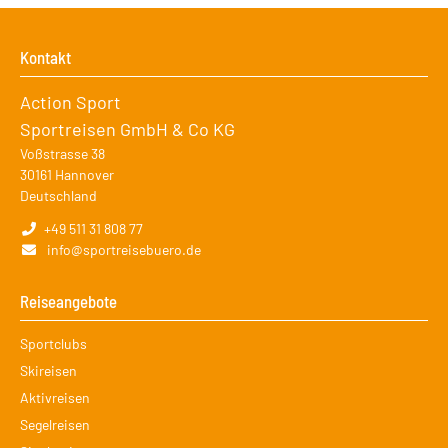
Kontakt
Action Sport
Sportreisen GmbH & Co KG
Voßstrasse 38
30161
Hannover
Deutschland
+49 511 31 808 77
info@sportreisebuero.de
Reiseangebote
Navigation
Sportclubs
überspringen
Skireisen
Aktivreisen
Segelreisen