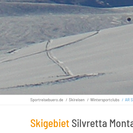
Sportreisebuero.de
Skireisen
Wintersportclubs
AR S
Skigebiet
Silvretta Mont