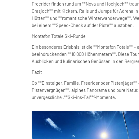
Freerider finden rund um **Nova und Hochjoch** tra
Grasjoch** mit Kickern, Rails und Jumps für Adrenalin
Hütten** und **romantische Winterwanderwege**. Wer
bei einem **Speed-Check auf der Piste** austoben.
Montafon Totale Ski-Runde
Ein besonderes Erlebnis ist die **Montafon Totale** –
beeindruckenden **10.000 Höhenmetern**. Diese Tour 
Ausblicken und kulinarischen Genüssen in den Bergres
Fazit
Ob **Einsteiger, Familie, Freerider oder Pistenjäger** 
Pistenvergnügen**, alpines Panorama und pure Natur. 
unvergessliche „**Ski-ins-Tal**“-Momente.