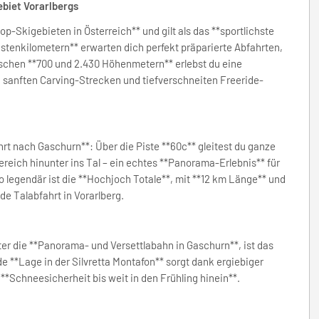
ebiet Vorarlbergs
op-Skigebieten in Österreich** und gilt als das **sportlichste
stenkilometern** erwarten dich perfekt präparierte Abfahrten,
chen **700 und 2.430 Höhenmetern** erlebst du eine
 sanften Carving-Strecken und tiefverschneiten Freeride-
hrt nach Gaschurn**: Über die Piste **60c** gleitest du ganze
eich hinunter ins Tal – ein echtes **Panorama-Erlebnis** für
 legendär ist die **Hochjoch Totale**, mit **12 km Länge** und
e Talabfahrt in Vorarlberg.
er die **Panorama- und Versettlabahn in Gaschurn**, ist das
 **Lage in der Silvretta Montafon** sorgt dank ergiebiger
*Schneesicherheit bis weit in den Frühling hinein**.