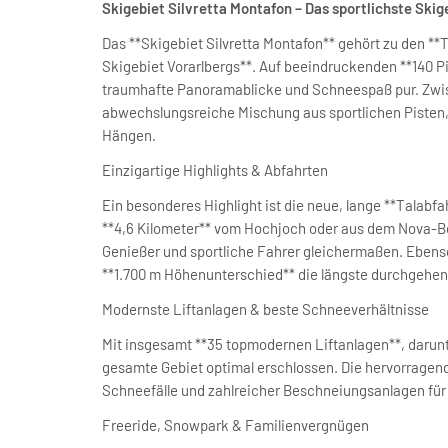
Skigebiet Silvretta Montafon – Das sportlichste Skig
Das **Skigebiet Silvretta Montafon** gehört zu den **T
Skigebiet Vorarlbergs**. Auf beeindruckenden **140 Pi
traumhafte Panoramablicke und Schneespaß pur. Zwis
abwechslungsreiche Mischung aus sportlichen Pisten,
Hängen.
Einzigartige Highlights & Abfahrten
Ein besonderes Highlight ist die neue, lange **Talabfa
**4,6 Kilometer** vom Hochjoch oder aus dem Nova-Ber
Genießer und sportliche Fahrer gleichermaßen. Ebenso
**1.700 m Höhenunterschied** die längste durchgehend
Modernste Liftanlagen & beste Schneeverhältnisse
Mit insgesamt **35 topmodernen Liftanlagen**, darunt
gesamte Gebiet optimal erschlossen. Die hervorragende
Schneefälle und zahlreicher Beschneiungsanlagen für *
Freeride, Snowpark & Familienvergnügen