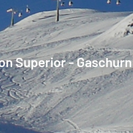
on Superior - Gaschurn
t