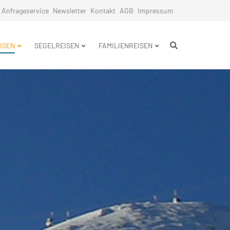
Anfrageservice
Newsletter
Kontakt
AGB
Impressum
n
ISEN
SEGELREISEN
FAMILIENREISEN