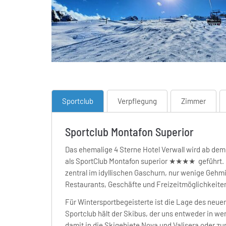
Sportclub
Verpflegung
Zimmer
Sportclub Montafon Superior
Das ehemalige 4 Sterne Hotel Verwall wird ab de
als SportClub Montafon superior
★
★
★
★
geführt. 
zentral im idyllischen Gaschurn, nur wenige Gehm
Restaurants, Geschäfte und Freizeitmöglichkeiten 
Für Wintersportbegeisterte ist die Lage des neuen
Sportclub hält der Skibus, der uns entweder in we
damit in die Skigebiete Nova und Valisera oder zu