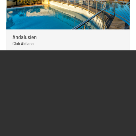
Andalusien
Club Aldiana
Auf dem Rennrad in die „Weißen Dörfer“ oder mit dem
Mountainbike an der Küste entlang,
beim Biken kommt hier jeder auf seine Kosten
Der Golfplatz Novo Sancti Petri direkt neben dem Club bietet
beste Bedingungen fürs
„Schöne Spiel“
direkt am schönen langen Sandstrand gelegen
REISE ANSEHEN