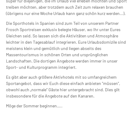
super für diejenigen, die im Urlaub viel erleben möchten und Sport
treiben möchten, aber trotzdem auch Zeit zum relaxen brauchen
(übrigens nur eine Woche Urlaub kann ganz schön kurz werden...).
Die Sporthotels in Spanien sind zum Teil von unserem Partner
Frosch Sportreisen exklusiv belegte Häuser, wo Ihr unter Eures
Gleichen seid. So lassen sich die Aktivitäten und Atmosphäre
leichter in den Tagesablauf integrieren. Eure Urlaubsdomizile sind
meistens klein und gemütlich und liegen abseits des
Massentourismus in schönen Orten und ursprünglichen
Landschaften. Die dortigen Angebote werden immer in unser
Sport- und Kulturprogramm integriert.
Es gibt aber auch größere Aktivhotels mit so umfangreichem
Sportangebot, dass wir Euch diese einfach anbieten "müssen",
obwohl auch „normale“ Gäste hier untergebracht sind. Dies gilt
insbesondere für die Angebote auf den Kanaren.
Möge der Sommer beginnen…..