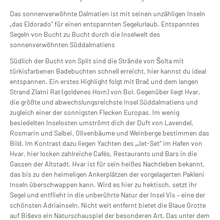
Das sonnenverwöhnte Dalmatien ist mit seinen unzähligen Inseln
„das Eldorado" für einen entspannten Segelurlaub. Entspanntes
Segeln von Bucht zu Bucht durch die Inselwelt des
sonnenverwöhnten Süddalmatiens
Südlich der Bucht von Split sind die Strände von Šolta mit
türkisfarbenen Badebuchten schnell erreicht, hier kannst du ideal
entspannen. Ein erstes Highlight folgt mit Brač und dem langen
Strand Zlatni Rat (goldenes Horn) von Bol. Gegenüber liegt Hvar,
die größte und abwechslungsreichste Insel Süddalmatiens und
zugleich einer der sonnigsten Flecken Europas. Im wenig
besiedelten Inselosten umströmt dich der Duft von Lavendel,
Rosmarin und Salbei, Olivenbäume und Weinberge bestimmen das
Bild. Im Kontrast dazu liegen Yachten des „Jet-Set“ im Hafen von
Hvar, hier locken zahlreiche Cafés, Restaurants und Bars in die
Gassen der Altstadt. Hvar ist für sein heißes Nachtleben bekannt,
das bis zu den heimeligen Ankerplätzen der vorgelagerten Pakleni
Inseln überschwappen kann. Wird es hier zu hektisch, setzt ihr
Segel und entflieht in die unberührte Natur der Insel Vis – eine der
schönsten Adriainseln. Nicht weit entfernt bietet die Blaue Grotte
auf Biševo ein Naturschauspiel der besonderen Art. Das unter dem