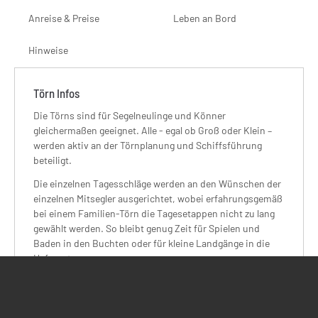
Anreise & Preise
Leben an Bord
Hinweise
Törn Infos
Die Törns sind für Segelneulinge und Könner
gleichermaßen geeignet. Alle - egal ob Groß oder Klein –
werden aktiv an der Törnplanung und Schiffsführung
beteiligt.
Die einzelnen Tagesschläge werden an den Wünschen der
einzelnen Mitsegler ausgerichtet, wobei erfahrungsgemäß
bei einem Familien-Törn die Tagesetappen nicht zu lang
gewählt werden. So bleibt genug Zeit für Spielen und
Baden in den Buchten oder für kleine Landgänge in die
Hafenorte.
Zu Beginn des Törns erfolgt eine Yacht- und
Sicherheitseinweisung. Am ersten Tag wird zudem ein
Crewvertrag abgeschlossen und eine Bordkasse für die