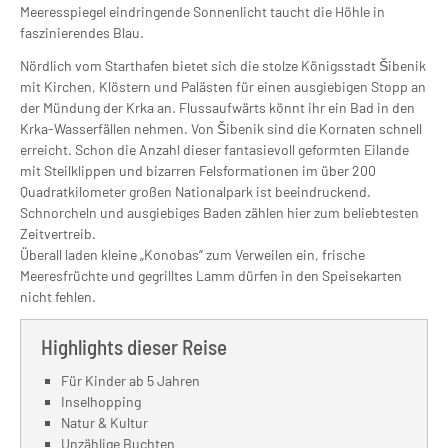
Meeresspiegel eindringende Sonnenlicht taucht die Höhle in
faszinierendes Blau.
Nördlich vom Starthafen bietet sich die stolze Königsstadt Šibenik
mit Kirchen, Klöstern und Palästen für einen ausgiebigen Stopp an
der Mündung der Krka an. Flussaufwärts könnt ihr ein Bad in den
Krka-Wasserfällen nehmen. Von Šibenik sind die Kornaten schnell
erreicht. Schon die Anzahl dieser fantasievoll geformten Eilande
mit Steilklippen und bizarren Felsformationen im über 200
Quadratkilometer großen Nationalpark ist beeindruckend.
Schnorcheln und ausgiebiges Baden zählen hier zum beliebtesten
Zeitvertreib.
Überall laden kleine „Konobas“ zum Verweilen ein, frische
Meeresfrüchte und gegrilltes Lamm dürfen in den Speisekarten
nicht fehlen.
Highlights dieser Reise
Für Kinder ab 5 Jahren
Inselhopping
Natur & Kultur
Unzählige Buchten