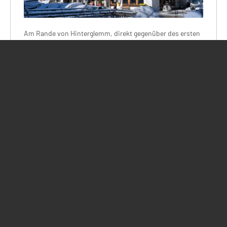
Am Rande von Hinterglemm, direkt gegenüber des ersten
Schlepplifts, liegt unser Sportclub. Über diesen Lift und
einen Ziehweg gelangt Ihr ins Zentrum des Skigebiets.
Aus dem Skigebiet führen Pisten in die unmittelbare Nähe
des Hauses. Bei schlechter Schneelage fahrt Ihr mit dem
Pendelbus in weniger als 5 Minuten zum Zwölferkogel. Im
Sportclub findet Ihr gediegenes, österreichisches
Ambiente geschmackvoll kombiniert mit modernem
Design. Die 45 Zimmer sind renoviert und gemütlich
eingerichtet, Neben dem großen Speiseraum gibt es eine
große Lounge/Bar, einen TV-Raum und eine moderne
Sauna. Häufiger abendlicher Treffpunkt ist unsere
stylische Bar und Disco.
Häufig gestellte Fragen