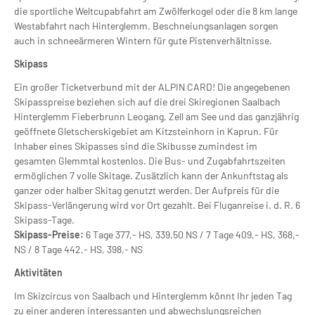
die sportliche Weltcupabfahrt am Zwölferkogel oder die 8 km lange
Westabfahrt nach Hinterglemm. Beschneiungsanlagen sorgen
auch in schneeärmeren Wintern für gute Pistenverhältnisse.
Skipass
Ein großer Ticketverbund mit der ALPIN CARD! Die angegebenen
Skipasspreise beziehen sich auf die drei Skiregionen Saalbach
Hinterglemm Fieberbrunn Leogang, Zell am See und das ganzjährig
geöffnete Gletscherskigebiet am Kitzsteinhorn in Kaprun. Für
Inhaber eines Skipasses sind die Skibusse zumindest im
gesamten Glemmtal kostenlos. Die Bus- und Zugabfahrtszeiten
ermöglichen 7 volle Skitage. Zusätzlich kann der Ankunftstag als
ganzer oder halber Skitag genutzt werden. Der Aufpreis für die
Skipass-Verlängerung wird vor Ort gezahlt. Bei Fluganreise i. d. R. 6
Skipass-Tage.
Skipass-Preise:
6 Tage 377,- HS, 339,50 NS / 7 Tage 409,- HS, 368,-
NS / 8 Tage 442,- HS, 398,- NS
Aktivitäten
Im Skizcircus von Saalbach und Hinterglemm könnt Ihr jeden Tag
zu einer anderen interessanten und abwechslungsreichen