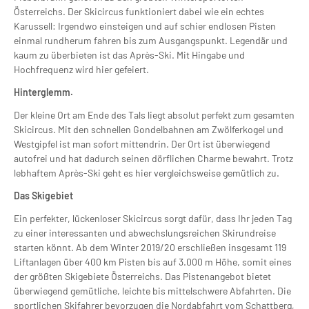
Österreichs. Der Skicircus funktioniert dabei wie ein echtes
Karussell: Irgendwo einsteigen und auf schier endlosen Pisten
einmal rundherum fahren bis zum Ausgangspunkt. Legendär und
kaum zu überbieten ist das Après-Ski. Mit Hingabe und
Hochfrequenz wird hier gefeiert.
Hinterglemm.
Der kleine Ort am Ende des Tals liegt absolut perfekt zum gesamten
Skicircus. Mit den schnellen Gondelbahnen am Zwölferkogel und
Westgipfel ist man sofort mittendrin. Der Ort ist überwiegend
autofrei und hat dadurch seinen dörflichen Charme bewahrt. Trotz
lebhaftem Après-Ski geht es hier vergleichsweise gemütlich zu.
Das Skigebiet
Ein perfekter, lückenloser Skicircus sorgt dafür, dass Ihr jeden Tag
zu einer interessanten und abwechslungsreichen Skirundreise
starten könnt. Ab dem Winter 2019/20 erschließen insgesamt 119
Liftanlagen über 400 km Pisten bis auf 3.000 m Höhe, somit eines
der größten Skigebiete Österreichs. Das Pistenangebot bietet
überwiegend gemütliche, leichte bis mittelschwere Abfahrten. Die
sportlichen Skifahrer bevorzugen die Nordabfahrt vom Schattberg,