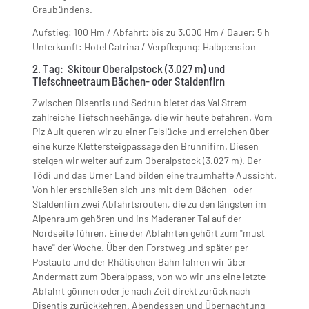
Graubündens.
Aufstieg: 100 Hm
/ Abfahrt: bis zu 3.000 Hm
/ Dauer: 5 h
Unterkunft: Hotel Catrina / Verpflegung:
Halbpension
2. Tag: Skitour Oberalpstock (3.027 m) und
Tiefschneetraum Bächen- oder Staldenfirn
Zwischen Disentis und Sedrun bietet das Val Strem
zahlreiche Tiefschneehänge, die wir heute befahren. Vom
Piz Ault queren wir zu einer Felslücke und erreichen über
eine kurze Klettersteigpassage den Brunnifirn. Diesen
steigen wir weiter auf zum Oberalpstock (3.027 m). Der
Tödi und das Urner Land bilden eine traumhafte Aussicht.
Von hier erschließen sich uns mit dem Bächen- oder
Staldenfirn zwei Abfahrtsrouten, die zu den längsten im
Alpenraum gehören und ins Maderaner Tal auf der
Nordseite führen. Eine der Abfahrten gehört zum "must
have" der Woche. Über den Forstweg und später per
Postauto und der Rhätischen Bahn fahren wir über
Andermatt zum Oberalppass, von wo wir uns eine letzte
Abfahrt gönnen oder je nach Zeit direkt zurück nach
Disentis zurückkehren. Abendessen und Übernachtung