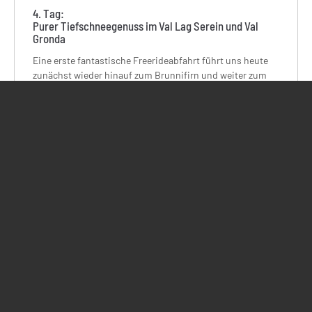
4. Tag:
Purer Tiefschneegenuss im Val Lag Serein und Val
Gronda
Eine erste fantastische Freerideabfahrt führt uns heute
zunächst wieder hinauf zum Brunnifirn und weiter zum
Brunnipass. Rund 200 Höhenmeter im Aufstieg trennen
uns von 1.750 m purem Skigenuss im Val Lag Serein. Das
Val Lag Serein muss einfach sein. Weiter unten fahren wir
über das bekannte Val d'Acletta wieder ins Gebiet.
Anschließend wenden wir uns den Hängen im Val Gronda
zu. Abendessen und Übernachtung im Hotel.
Aufstieg: 750 Hm
/ Abfahrt: bis zu 4.000 Hm
/ Dauer: 6-7
h
Unterkunft: Hotel Catrina / Verpflegung:
Halbpension
5. Tag:
Andermatt mit Skitour auf den Piz Centrale (2.999 m)
Die Rhätische Bahn bringt uns nach Andermatt. Von hier
nehmen wir die Seilbahn hinauf zum Gemsstock (2.961m).
Mit einer kurzen Abfahrt und einem weiteren kleinen