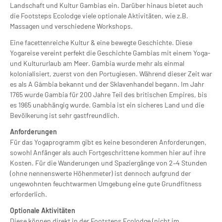
Landschaft und Kultur Gambias ein. Darüber hinaus bietet auch
die Footsteps Ecolodge viele optionale Aktivitäten, wie z.B.
Massagen und verschiedene Workshops.
Eine facettenreiche Kultur & eine bewegte Geschichte. Diese
Yogareise vereint perfekt die Geschichte Gambias mit einem Yoga-
und Kultururlaub am Meer. Gambia wurde mehr als einmal
kolonialisiert, zuerst von den Portugiesen. Während dieser Zeit war
es als A Gâmbia bekannt und der Sklavenhandel begann. Im Jahr
1765 wurde Gambia für 200 Jahre Teil des britischen Empires, bis
es 1965 unabhängig wurde. Gambia ist ein sicheres Land und die
Bevölkerung ist sehr gastfreundlich.
Anforderungen
Für das Yogaprogramm gibt es keine besonderen Anforderungen,
sowohl Anfänger als auch Fortgeschrittene kommen hier auf ihre
Kosten. Für die Wanderungen und Spaziergänge von 2–4 Stunden
(ohne nennenswerte Höhenmeter) ist dennoch aufgrund der
ungewohnten feuchtwarmen Umgebung eine gute Grundfitness
erforderlich.
Optionale Aktivitäten
Diese können direkt in der Footsteps Ecolodge (nicht im