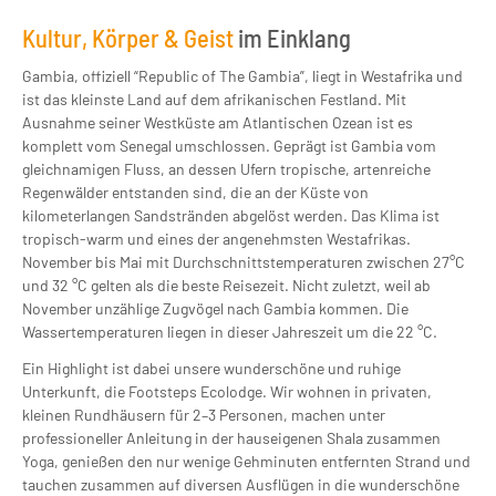
Kultur, Körper & Geist
im Einklang
Gambia, offiziell “Republic of The Gambia”, liegt in Westafrika und
ist das kleinste Land auf dem afrikanischen Festland. Mit
Ausnahme seiner Westküste am Atlantischen Ozean ist es
komplett vom Senegal umschlossen. Geprägt ist Gambia vom
gleichnamigen Fluss, an dessen Ufern tropische, artenreiche
Regenwälder entstanden sind, die an der Küste von
kilometerlangen Sandstränden abgelöst werden. Das Klima ist
tropisch-warm und eines der angenehmsten Westafrikas.
November bis Mai mit Durchschnittstemperaturen zwischen 27°C
und 32 °C gelten als die beste Reisezeit. Nicht zuletzt, weil ab
November unzählige Zugvögel nach Gambia kommen. Die
Wassertemperaturen liegen in dieser Jahreszeit um die 22 °C.
Ein Highlight ist dabei unsere wunderschöne und ruhige
Unterkunft, die Footsteps Ecolodge. Wir wohnen in privaten,
kleinen Rundhäusern für 2–3 Personen, machen unter
professioneller Anleitung in der hauseigenen Shala zusammen
Yoga, genießen den nur wenige Gehminuten entfernten Strand und
tauchen zusammen auf diversen Ausflügen in die wunderschöne