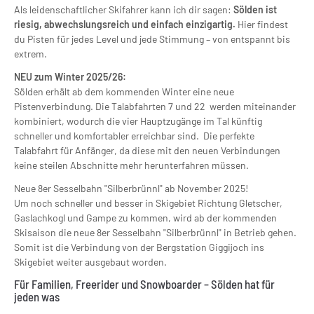
Als leidenschaftlicher Skifahrer kann ich dir sagen:
Sölden ist
riesig, abwechslungsreich und einfach einzigartig.
Hier findest
du Pisten für jedes Level und jede Stimmung – von entspannt bis
extrem.
NEU zum Winter 2025/26:
Sölden erhält ab dem kommenden Winter eine neue
Pistenverbindung. Die Talabfahrten 7 und 22 werden miteinander
kombiniert, wodurch die vier Hauptzugänge im Tal künftig
schneller und komfortabler erreichbar sind. Die perfekte
Talabfahrt für Anfänger, da diese mit den neuen Verbindungen
keine steilen Abschnitte mehr herunterfahren müssen.
Neue 8er Sesselbahn "Silberbrünnl" ab November 2025!
Um noch schneller und besser in Skigebiet Richtung Gletscher,
Gaslachkogl und Gampe zu kommen, wird ab der kommenden
Skisaison die neue 8er Sesselbahn "Silberbrünnl" in Betrieb gehen.
Somit ist die Verbindung von der Bergstation Giggijoch ins
Skigebiet weiter ausgebaut worden.
Für Familien, Freerider und Snowboarder – Sölden hat für
jeden was