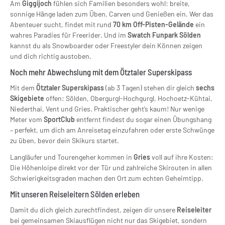
Am
Giggijoch
fühlen sich Familien besonders wohl: breite,
sonnige Hänge laden zum Üben, Carven und Genießen ein. Wer das
Abenteuer sucht, findet mit rund
70 km Off-Pisten-Gelände
ein
wahres Paradies für Freerider. Und im
Swatch Funpark Sölden
kannst du als Snowboarder oder Freestyler dein Können zeigen
und dich richtig austoben.
Noch mehr Abwechslung mit dem Ötztaler Superskipass
Mit dem
Ötztaler Superskipass
(ab 3 Tagen) stehen dir gleich
sechs
Skigebiete
offen: Sölden, Obergurgl-Hochgurgl, Hochoetz-Kühtai,
Niederthai, Vent und Gries. Praktischer geht’s kaum! Nur wenige
Meter vom
SportClub
entfernt findest du sogar einen Übungshang
– perfekt, um dich am Anreisetag einzufahren oder erste Schwünge
zu üben, bevor dein Skikurs startet.
Langläufer und Tourengeher kommen in
Gries
voll auf ihre Kosten:
Die Höhenloipe direkt vor der Tür und zahlreiche Skirouten in allen
Schwierigkeitsgraden machen den Ort zum echten Geheimtipp.
Mit unseren Reiseleitern Sölden erleben
Damit du dich gleich zurechtfindest, zeigen dir unsere
Reiseleiter
bei gemeinsamen Skiausflügen nicht nur das Skigebiet, sondern