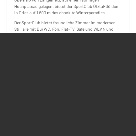
Hochplateau gelegen, bietet der SportClub Ötztal-Sölden
in Gries auf 1.600 m das absolute Winterparadies.
Der SportClub bietet freundliche Zimmer im modernen
Stil, alle mit Du/WC, Fön, Flat-TV, Safe und WLAN und
Balkon. Darüber hinaus sind alle Zimmer mit neuen
Federkernmatratzen ausgestattet. Die große
Saunalandschaft mit finnischer Sauna, Biosauna,
Kneippbecken und großzügigem Ruheraum bietet einen
traumhaften Blick auf die umliegende Bergwelt und lädt
nach einem langen Skitag zum Relaxen ein.
Vorfreude... größer, schöner, vieles neu!
Der neue große Anbau bietet ab der kommenden Saison
neue Comfort-Zimmer mit einer Belegung von bis zu 4
Personen geben. Die großzügig geschnittenen Familien
Zimmer, bieten zwei Schlafbereiche, verfügen über zwei
FLAT-TV´s und haben eine kleine Abtrennung zwischen
den Schlafbereichen erhalten. Zudem bieten die Zimmer
ein neues Bad mit ebenerdiger Dusche sowie einen neuen
Balkon. Alle Zimmer im SportClub haben ein neues Outfit
erhalten und sind modern und gemütlich eingerichtet. Die