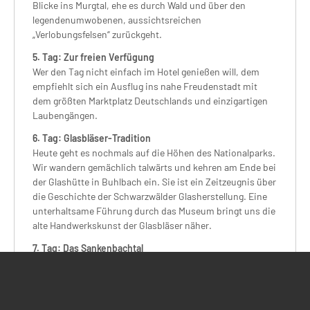
Blicke ins Murgtal, ehe es durch Wald und über den
legendenumwobenen, aussichtsreichen
„Verlobungsfelsen“ zurückgeht.
5. Tag: Zur freien Verfügung
Wer den Tag nicht einfach im Hotel genießen will, dem
empfiehlt sich ein Ausflug ins nahe Freudenstadt mit
dem größten Marktplatz Deutschlands und einzigartigen
Laubengängen.
6. Tag: Glasbläser-Tradition
Heute geht es nochmals auf die Höhen des Nationalparks.
Wir wandern gemächlich talwärts und kehren am Ende bei
der Glashütte in Buhlbach ein. Sie ist ein Zeitzeugnis über
die Geschichte der Schwarzwälder Glasherstellung. Eine
unterhaltsame Führung durch das Museum bringt uns die
alte Handwerkskunst der Glasbläser näher.
7. Tag: Das Sankenbachtal
Ein wunderschöner Weg erschließt uns das romantische
Sankenbachtal mit einem See am Talschluss. An einem
schön gelegenen Picknickplatz machen wir Rast. Wer den
etwas abenteuerlichen Abstecher nicht scheut, kann auch