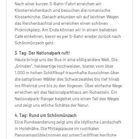
Nach einer kurzen S-Bahn-Fahrt erreichen wir
Klosterreichenbach und besuchen die romanische
Klosterkirche. Danach erkunden wir auf leichten Wegen
das Reichenbachtal und erreichen einen schönen
Picknickplatz. Am Ende können wir in einem beliebten
Café einkehren, bevor es per S-Bahn wieder zurück nach
Schönmünzach geht.
3. Tag: Der Nationalpark ruft!
Heute bringt uns der Bus in eine völlig andere Welt. Die
„Grinden“, heideartige Hochweiden, bieten vom über
1.000 m hohen Schliffkopf traumhafte Aussichten über
die sattgrünen Wälder des Schwarzwaldes bis tief hinab
ins Rheintal und bis zu den Vogesen. Über einfache Wege
erreichen wir das Nationalparkhaus am Ruhestein. Ein
Nationalpark-Ranger begleitet uns einen Teil des Weges
und zeigt uns etliche Schätze der Natur.
4. Tag: Rund um Schönmünzach
Eine Rundwanderung zeigt uns die idyllische Landschaft
in Hotelnähe. Die Mittagspause im rustikalen
Panoramastüble (nomen est omen!) eröffnet herrliche