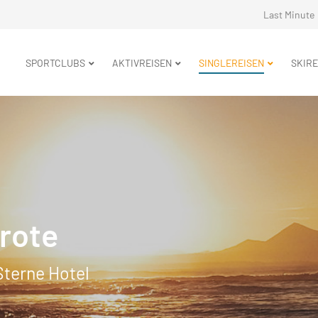
Navigation
Last Minute
überspringe
Navigation
SPORTCLUBS
AKTIVREISEN
SINGLEREISEN
SKIRE
überspringen
arote
Sterne Hotel