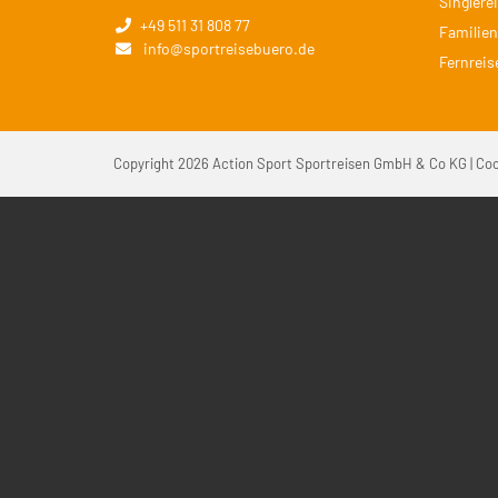
Singlere
+49 511 31 808 77
Familien
info@sportreisebuero.de
Fernreis
Copyright 2026 Action Sport Sportreisen GmbH & Co KG |
Coo