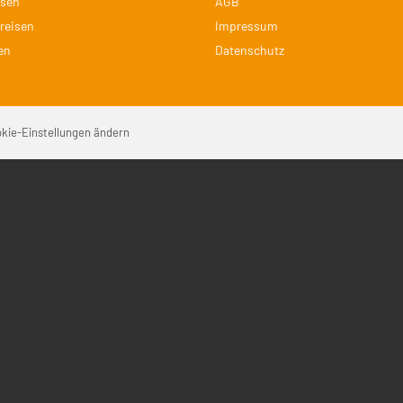
isen
AGB
reisen
Impressum
en
Datenschutz
Na
kie-Einstellungen ändern
üb