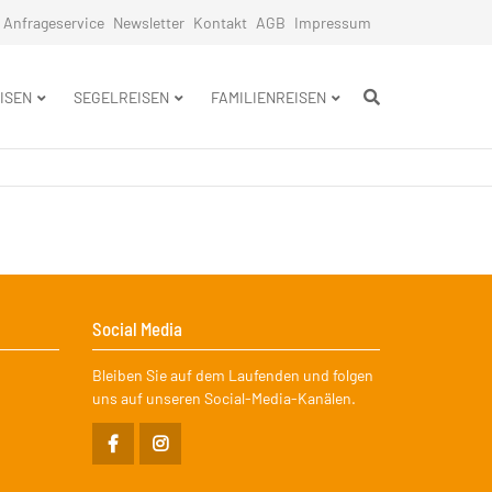
Anfrageservice
Newsletter
Kontakt
AGB
Impressum
n
ISEN
SEGELREISEN
FAMILIENREISEN
Social Media
Bleiben Sie auf dem Laufenden und folgen
uns auf unseren Social-Media-Kanälen.