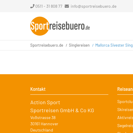
0511 - 31 808 77
info@sportreisebuero.de
Sportreisebuero.de
Singlereisen
Mallorca Sivester Sing
Kontakt
Reisean
Navigati
Action Sport
Sportcl
überspr
Sportreisen GmbH & Co KG
Skireise
Voßstrasse 38
Aktivrei
30161
Hannover
Segelrei
Deutschland