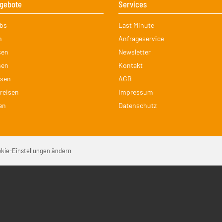
gebote
Services
on
Navigation
ubs
Last Minute
ingen
überspringen
n
Anfrageservice
sen
Newsletter
sen
Kontakt
isen
AGB
reisen
Impressum
en
Datenschutz
Na
kie-Einstellungen ändern
üb