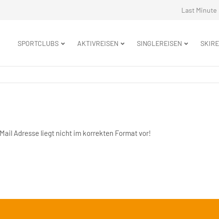
Navigation
Last Minute
überspringe
Navigation
SPORTCLUBS
AKTIVREISEN
SINGLEREISEN
SKIRE
überspringen
ail Adresse liegt nicht im korrekten Format vor!