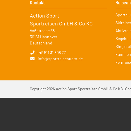
Kontakt
Reisean
Navigati
Action Sport
Sportcl
überspr
Sportreisen GmbH & Co KG
Skireise
Voßstrasse 38
Aktivrei
30161
Hannover
Segelrei
Deutschland
Singlere
+49 511 31 808 77
Familien
info@sportreisebuero.de
Fernreis
Copyright 2026 Action Sport Sportreisen GmbH & Co KG |
Coo