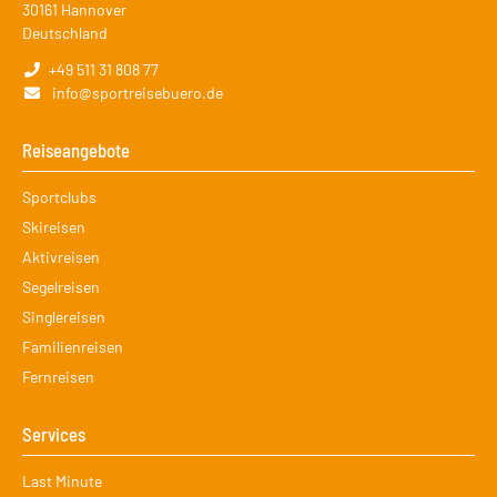
30161
Hannover
Deutschland
+49 511 31 808 77
info@sportreisebuero.de
Reiseangebote
Navigation
Sportclubs
überspringen
Skireisen
Aktivreisen
Segelreisen
Singlereisen
Familienreisen
Fernreisen
Services
Navigation
Last Minute