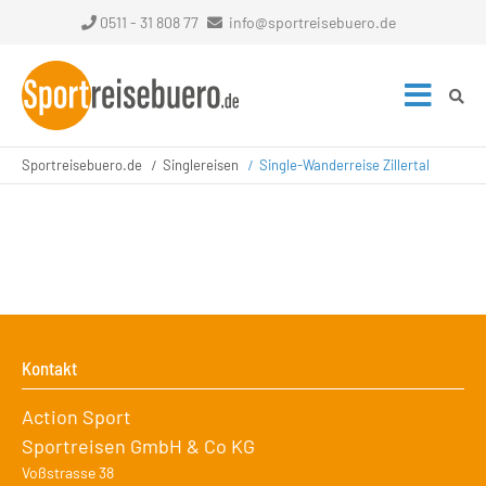
0511 - 31 808 77
info@sportreisebuero.de
Sportreisebuero.de
Singlereisen
Single-Wanderreise Zillertal
Kontakt
Action Sport
Sportreisen GmbH & Co KG
Voßstrasse 38