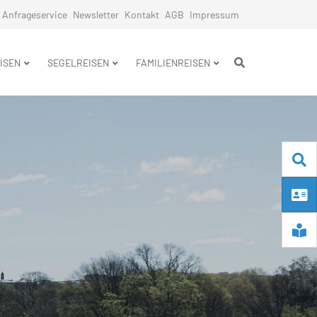
Anfrageservice
Newsletter
Kontakt
AGB
Impressum
n
ISEN
SEGELREISEN
FAMILIENREISEN