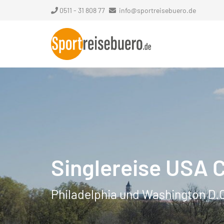
0511 - 31 808 77
info@sportreisebuero.de
Singlereise USA 
Philadelphia und Washington D.