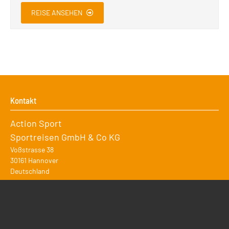
REISE ANSEHEN
Kontakt
Action Sport
Sportreisen GmbH & Co KG
Voßstrasse 38
30161
Hannover
Deutschland
+49 511 31 808 77
info@sportreisebuero.de
Reiseangebote