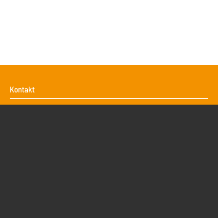
Kontakt
Action Sport
Sportreisen GmbH & Co KG
Voßstrasse 38
30161
Hannover
Deutschland
+49 511 31 808 77
info@sportreisebuero.de
Reiseangebote