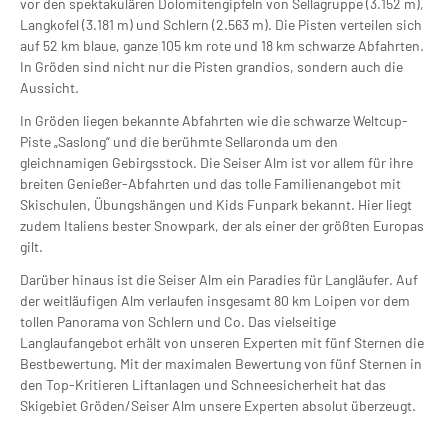
vor den spektakulären Dolomitengipfeln von Sellagruppe (3.152 m),
Langkofel (3.181 m) und Schlern (2.563 m). Die Pisten verteilen sich
auf 52 km blaue, ganze 105 km rote und 18 km schwarze Abfahrten.
In Gröden sind nicht nur die Pisten grandios, sondern auch die
Aussicht.
In Gröden liegen bekannte Abfahrten wie die schwarze Weltcup-
Piste „Saslong“ und die berühmte Sellaronda um den
gleichnamigen Gebirgsstock. Die Seiser Alm ist vor allem für ihre
breiten Genießer-Abfahrten und das tolle Familienangebot mit
Skischulen, Übungshängen und Kids Funpark bekannt. Hier liegt
zudem Italiens bester Snowpark, der als einer der größten Europas
gilt.
Darüber hinaus ist die Seiser Alm ein Paradies für Langläufer. Auf
der weitläufigen Alm verlaufen insgesamt 80 km Loipen vor dem
tollen Panorama von Schlern und Co. Das vielseitige
Langlaufangebot erhält von unseren Experten mit fünf Sternen die
Bestbewertung. Mit der maximalen Bewertung von fünf Sternen in
den Top-Kritieren Liftanlagen und Schneesicherheit hat das
Skigebiet Gröden/Seiser Alm unsere Experten absolut überzeugt.