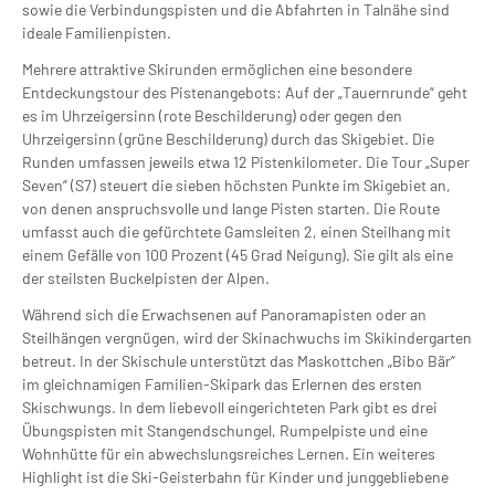
sowie die Verbindungspisten und die Abfahrten in Talnähe sind
ideale Familienpisten.
Mehrere attraktive Skirunden ermöglichen eine besondere
Entdeckungstour des Pistenangebots: Auf der „Tauernrunde“ geht
es im Uhrzeigersinn (rote Beschilderung) oder gegen den
Uhrzeigersinn (grüne Beschilderung) durch das Skigebiet. Die
Runden umfassen jeweils etwa 12 Pistenkilometer. Die Tour „Super
Seven“ (S7) steuert die sieben höchsten Punkte im Skigebiet an,
von denen anspruchsvolle und lange Pisten starten. Die Route
umfasst auch die gefürchtete Gamsleiten 2, einen Steilhang mit
einem Gefälle von 100 Prozent (45 Grad Neigung). Sie gilt als eine
der steilsten Buckelpisten der Alpen.
Während sich die Erwachsenen auf Panoramapisten oder an
Steilhängen vergnügen, wird der Skinachwuchs im Skikindergarten
betreut. In der Skischule unterstützt das Maskottchen „Bibo Bär“
im gleichnamigen Familien-Skipark das Erlernen des ersten
Skischwungs. In dem liebevoll eingerichteten Park gibt es drei
Übungspisten mit Stangendschungel, Rumpelpiste und eine
Wohnhütte für ein abwechslungsreiches Lernen. Ein weiteres
Highlight ist die Ski-Geisterbahn für Kinder und junggebliebene