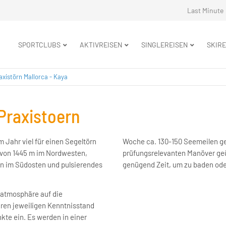
Navigation
Last Minute
überspringe
Navigation
SPORTCLUBS
AKTIVREISEN
SINGLEREISEN
SKIRE
überspringen
xistörn Mallorca - Kaya
 Praxistoern
 Jahr viel für einen Segeltörn
Woche ca. 130-150 Seemeilen g
 von 1445 m im Nordwesten,
prüfungsrelevanten Manöver geü
n im Südosten und pulsierendes
genügend Zeit, um zu baden ode
bsatmosphäre auf die
euren jeweiligen Kenntnisstand
kte ein. Es werden in einer