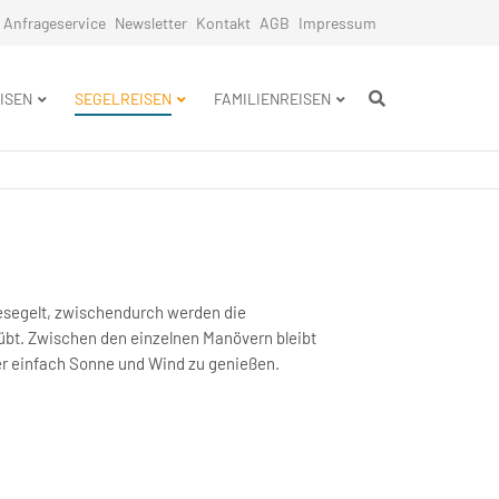
Anfrageservice
Newsletter
Kontakt
AGB
Impressum
n
ISEN
SEGELREISEN
FAMILIENREISEN
esegelt, zwischendurch werden die
bt. Zwischen den einzelnen Manövern bleibt
r einfach Sonne und Wind zu genießen.