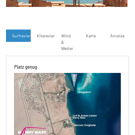
Surfrevier
Kiterevier
Wind
Karte
Anreise
&
Wetter
Platz genug