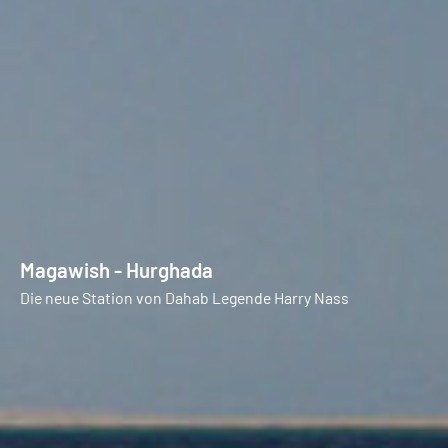
Magawish - Hurghada
Die neue Station von Dahab Legende Harry Nass